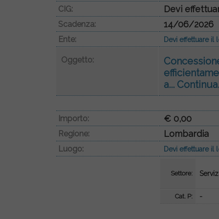
Devi effettua
CIG:
14/06/2026
Scadenza:
Ente:
Devi effettuare i
Oggetto:
Concessione 
efficientam
a...
Continua
€ 0,00
Importo:
Lombardia
Regione:
Luogo:
Devi effettuare i
Settore:
Serviz
Cat. P:
-