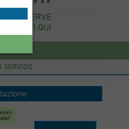
tazione
rni il
leta?