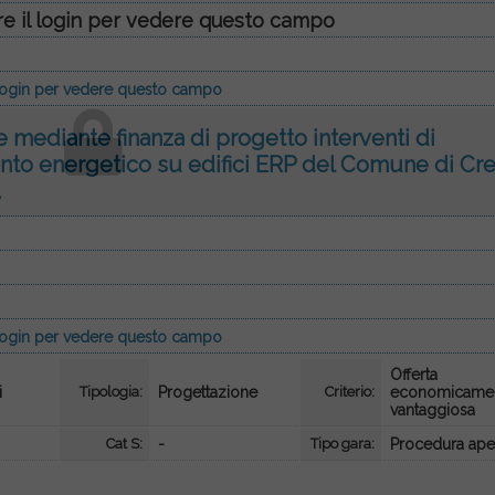
re il login per vedere questo campo
l login per vedere questo campo
mediante finanza di progetto interventi di
ento energetico su edifici ERP del Comune di Cr
.
l login per vedere questo campo
Offerta
i
Tipologia:
Progettazione
Criterio:
economicamen
vantaggiosa
Cat S:
-
Tipo gara:
Procedura ape