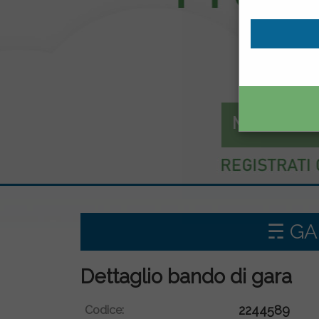
Mercato el
☴ GAR
Dettaglio bando di gara
2244589
Codice: