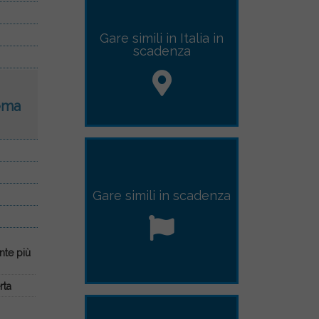
Gare simili in Italia in
scadenza
ema
Gare simili
in scadenza
te più
rta