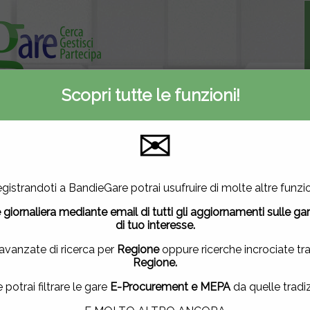
Scopri tutte le funzioni!
Informativa privacy
ti
Contattaci
✉
A
E-Procurement
Inserite oggi
2
3133
567
utilizza cookie di terze parti per migliorare la tua esperienza di
gistrandoti a BandieGare potrai usufruire di molte altre funzio
vuoi saperne di più
clicca qui
.
Mercato elettronico
Nuove gare
 giornaliera mediante email di tutti gli aggiornamenti sulle ga
ndo questa finestra, scorrendo questa pagina, cliccando su un
di tuo interesse.
uendo la navigazione in altra maniera, acconsenti all'uso dei 
 avanzate di ricerca per
Regione
oppure ricerche incrociate tr
Regione.
ACCETTO
|
NON ACCETTO
e potrai filtrare le gare
E-Procurement e MEPA
da quelle tradiz