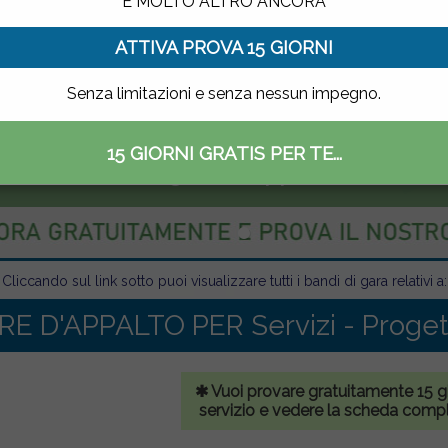
E MOLTO ALTRO ANCORA
ATTIVA PROVA 15 GIORNI
Senza limitazioni e senza nessun impegno.
15 GIORNI GRATIS PER TE...
ettronico delle gare di appalto
Cliccando sul link sotto puoi visualizzare tutti i bandi di gara relativi a:
E D'APPALTO PER Servizi - Proget
✱ Vuoi provare gratuitamente 15 gio
servizio e vedere la scheda comp