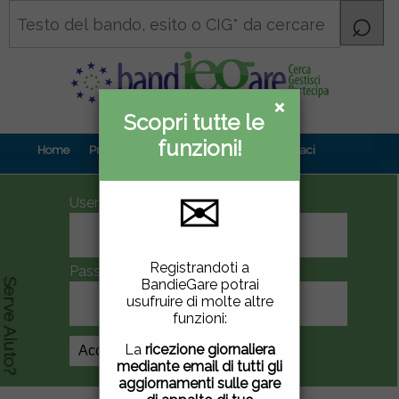
×
×
Scopri tutte le
Informativa
funzioni!
privacy
Home
Prova gratuita
Contenuti
Contattaci
✉
UserID
Questo sito utilizza
Registrandoti a
Password
cookie di terze parti per
BandieGare potrai
Serve Aiuto?
migliorare la tua
usufruire di molte altre
esperienza di utilizzo. Se
funzioni:
vuoi saperne di più
clicca
qui
.
La
ricezione giornaliera
Crea Account
mediante email di tutti gli
Chiudendo questa
aggiornamenti sulle gare
finestra, scorrendo questa