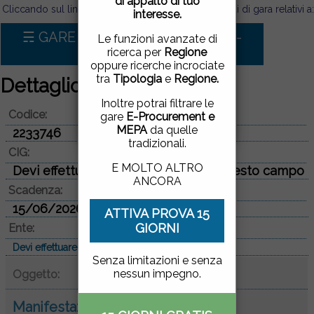
di appalto di tuo
pagina, cliccando su un
Cliccando sul link sotto puoi visualizzare tutti i bandi di gara relativi a:
interesse.
link o proseguendo la
navigazione in altra
☴ GARE D'APPALTO PER Servizi -
Le funzioni avanzate di
maniera, acconsenti
Progettazione
ricerca per
Regione
all'uso dei cookie.
oppure ricerche incrociate
tra
Tipologia
e
Regione.
Dettaglio bando di gara
ACCETTO
|
NON
Inoltre potrai filtrare le
Codice:
ACCETTO
gare
E-Procurement e
MEPA
da quelle
2233746
tradizionali.
CIG:
E MOLTO ALTRO
Devi effettuare il login per vedere questo campo
ANCORA
Scadenza:
15/06/2026
ATTIVA PROVA 15
GIORNI
Ente:
Devi effettuare il login per vedere questo campo
Senza limitazioni e senza
nessun impegno.
Oggetto:
Manifestazione di interesse per la