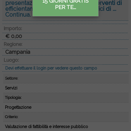
15 GIORNI GRATIS
presentazione di proposte per interventi di
PER TE...
efficientamento energetico su edifici di ...
Continua.
Importo:
€ 0,00
Regione:
Campania
Luogo:
Devi effettuare il login per vedere questo campo
Settore:
Servizi
Tipologia:
Progettazione
Criterio:
Valutazione di fattibilità e interesse pubblico