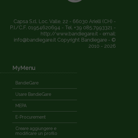
Capsa S.r.l. Loc. Valle, 22 - 66030 Arielli (CH) -
P.I./C.F. 01954620694 - Tel. +39 085.7993321 -
http://www.bandiegare.it - email:
info@bandiegare.it Copyright Bandiegare - ©
2010 - 2026
MyMenu
BandieGare
Usare BandieGare
MEPA
E-Procurement
Creare aggiungere e
modificare un profilo