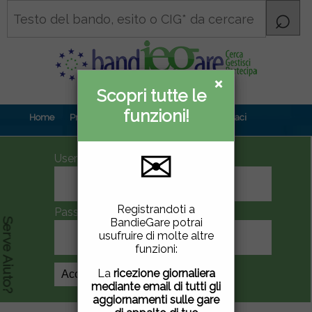
×
×
Scopri tutte le
Informativa
funzioni!
privacy
Home
Prova gratuita
Contenuti
Contattaci
✉
UserID
Questo sito utilizza
Registrandoti a
Password
cookie di terze parti per
BandieGare potrai
Serve Aiuto?
migliorare la tua
usufruire di molte altre
esperienza di utilizzo. Se
funzioni:
vuoi saperne di più
clicca
qui
.
La
ricezione giornaliera
Crea Account
mediante email di tutti gli
Chiudendo questa
aggiornamenti sulle gare
finestra, scorrendo questa