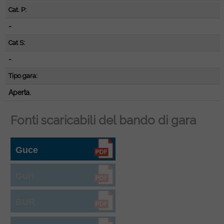
Cat. P:
-
Cat S:
-
Tipo gara:
Aperta.
Fonti scaricabili del bando di gara