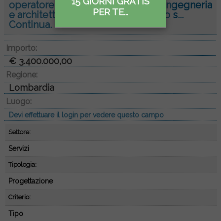
15 GIORNI GRATIS
operatore Affidamento servizio di ingegneria
PER TE...
e architettura per supporto tecnico s...
Continua.
Importo:
€ 3.400.000,00
Regione:
Lombardia
Luogo:
Devi effettuare il login per vedere questo campo
Settore:
Servizi
Tipologia:
Progettazione
Criterio:
Tipo