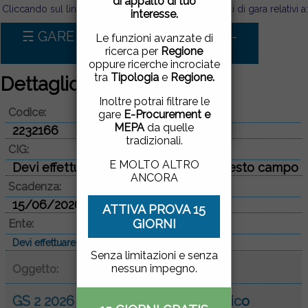
di appalto di tuo
pagina, cliccando su un
Cliccando sul link sotto puoi visualizzare tutti i bandi di gara relativi a:
interesse.
link o proseguendo la
navigazione in altra
☴ GARE D'APPALTO PER Servizi -
Le funzioni avanzate di
maniera, acconsenti
Progettazione
ricerca per
Regione
all'uso dei cookie.
oppure ricerche incrociate
tra
Tipologia
e
Regione.
Dettaglio bando di gara
ACCETTO
|
NON
Inoltre potrai filtrare le
Codice:
ACCETTO
gare
E-Procurement e
MEPA
da quelle
2232166
tradizionali.
CIG:
E MOLTO ALTRO
Devi effettuare il login per vedere questo campo
ANCORA
Scadenza:
15/06/2026
ATTIVA PROVA 15
GIORNI
Ente:
Devi effettuare il login per vedere questo campo
Senza limitazioni e senza
nessun impegno.
Oggetto:
GS 2 2026 Accordo Quadro con unico