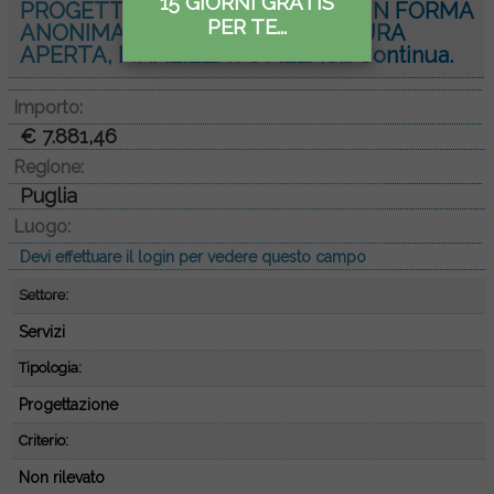
15 GIORNI GRATIS
PROGETTAZIONE IN DUE GRADI, IN FORMA
PER TE...
ANONIMA E MEDIANTE PROCEDURA
APERTA, FINALIZZATO ALL’AC...
Continua.
Importo:
€ 7.881,46
Regione:
Puglia
Luogo:
Devi effettuare il login per vedere questo campo
Settore:
Servizi
Tipologia:
Progettazione
Criterio:
Non rilevato