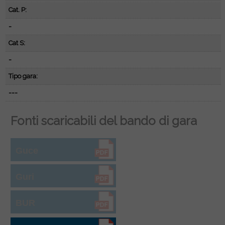
Cat. P:
-
Cat S:
-
Tipo gara:
---
Fonti scaricabili del bando di gara