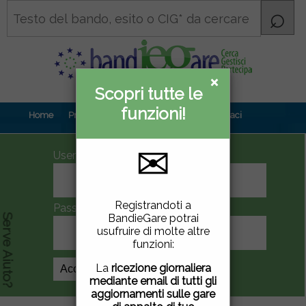
×
×
Scopri tutte le
Informativa
funzioni!
privacy
Home
Prova gratuita
Contenuti
Contattaci
✉
UserID
Questo sito utilizza
Registrandoti a
Password
cookie di terze parti per
BandieGare potrai
Serve Aiuto?
migliorare la tua
usufruire di molte altre
esperienza di utilizzo. Se
funzioni:
vuoi saperne di più
clicca
qui
.
La
ricezione giornaliera
Crea Account
mediante email di tutti gli
Chiudendo questa
aggiornamenti sulle gare
finestra, scorrendo questa