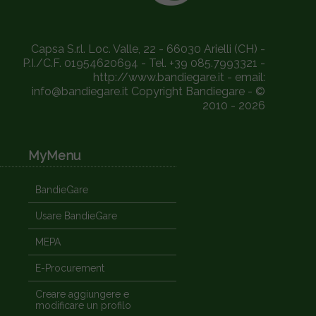
Capsa S.r.l. Loc. Valle, 22 - 66030 Arielli (CH) -
P.I./C.F. 01954620694 - Tel. +39 085.7993321 -
http://www.bandiegare.it - email:
info@bandiegare.it Copyright Bandiegare - ©
2010 - 2026
MyMenu
BandieGare
Usare BandieGare
MEPA
E-Procurement
Creare aggiungere e
modificare un profilo