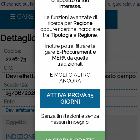
di appalto di tuo
pagina, cliccando su un
Cliccando sul link sotto puoi visualizzare tutti i bandi di gara relativi a:
interesse.
link o proseguendo la
navigazione in altra
☴ GARE D'APPALTO PER Servizi -
Le funzioni avanzate di
maniera, acconsenti
Progettazione
ricerca per
Regione
all'uso dei cookie.
oppure ricerche incrociate
tra
Tipologia
e
Regione.
Dettaglio bando di gara
ACCETTO
|
NON
Inoltre potrai filtrare le
Codice:
ACCETTO
gare
E-Procurement e
MEPA
da quelle
2226173
tradizionali.
CIG:
E MOLTO ALTRO
Devi effettuare il login per vedere questo campo
ANCORA
Scadenza:
15/06/2026
ATTIVA PROVA 15
GIORNI
Ente:
Devi effettuare il login per vedere questo campo
Senza limitazioni e senza
nessun impegno.
Oggetto:
INDIZIONE DI UN CONCORSO DI