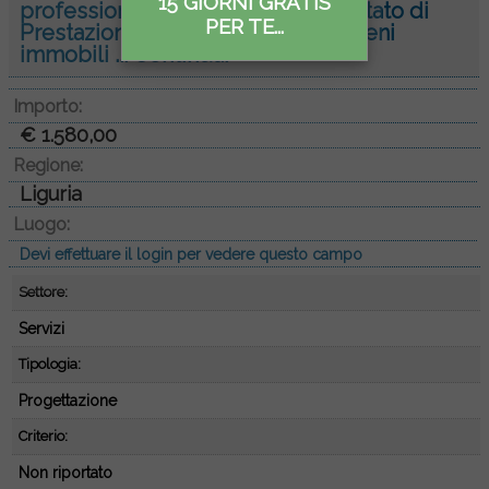
15 GIORNI GRATIS
professionale per redazione Attestato di
PER TE...
Prestazione Energetica di alcuni beni
immobili ...
Continua.
Importo:
€ 1.580,00
Regione:
Liguria
Luogo:
Devi effettuare il login per vedere questo campo
Settore:
Servizi
Tipologia:
Progettazione
Criterio:
Non riportato