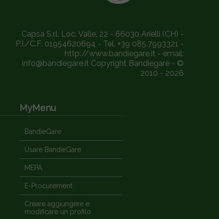
Capsa S.r.l. Loc. Valle, 22 - 66030 Arielli (CH) -
P.I./C.F. 01954620694 - Tel. +39 085.7993321 -
http://www.bandiegare.it - email:
info@bandiegare.it Copyright Bandiegare - ©
2010 - 2026
MyMenu
BandieGare
Usare BandieGare
MEPA
E-Procurement
Creare aggiungere e
modificare un profilo