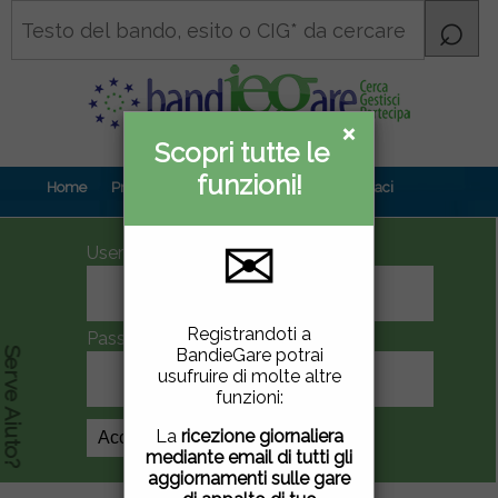
×
×
Scopri tutte le
Informativa
funzioni!
privacy
Home
Prova gratuita
Contenuti
Contattaci
✉
UserID
Questo sito utilizza
Registrandoti a
Password
cookie di terze parti per
BandieGare potrai
Serve Aiuto?
migliorare la tua
usufruire di molte altre
esperienza di utilizzo. Se
funzioni:
vuoi saperne di più
clicca
qui
.
La
ricezione giornaliera
Crea Account
mediante email di tutti gli
Chiudendo questa
aggiornamenti sulle gare
finestra, scorrendo questa