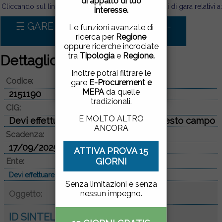
di appalto di tuo
pagina, cliccando su un
Cliccando sul link sotto puoi visualizzare tutti i bandi di gara relativi a:
interesse.
link o proseguendo la
navigazione in altra
☴ GARE D'APPALTO PER Servizi -
Le funzioni avanzate di
maniera, acconsenti
Progettazione
ricerca per
Regione
all'uso dei cookie.
oppure ricerche incrociate
tra
Tipologia
e
Regione.
Dettaglio bando di gara
ACCETTO
|
NON
Inoltre potrai filtrare le
Codice:
ACCETTO
gare
E-Procurement e
MEPA
da quelle
2151190
tradizionali.
CIG:
E MOLTO ALTRO
Devi effettuare il login per vedere questo campo
ANCORA
Scadenza:
17/09/2025
ATTIVA PROVA 15
GIORNI
Ente:
Devi effettuare il login per vedere questo campo
Senza limitazioni e senza
nessun impegno.
Oggetto:
ID SINTEL: 207103300 - incarico