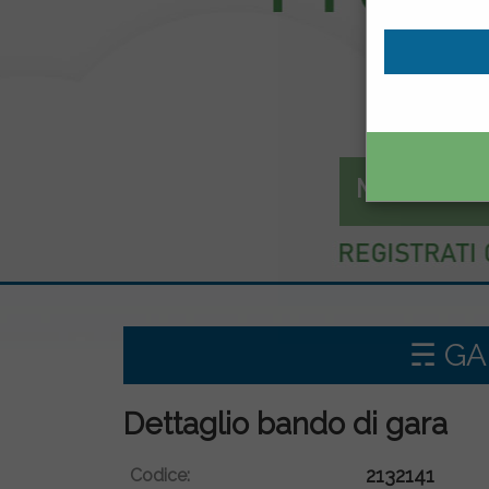
Mercato el
☴ GAR
Dettaglio bando di gara
2132141
Codice: