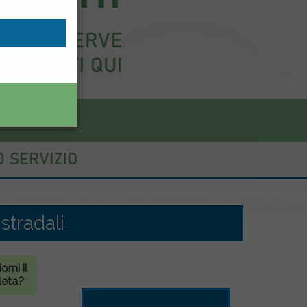
stradali
rni il
leta?