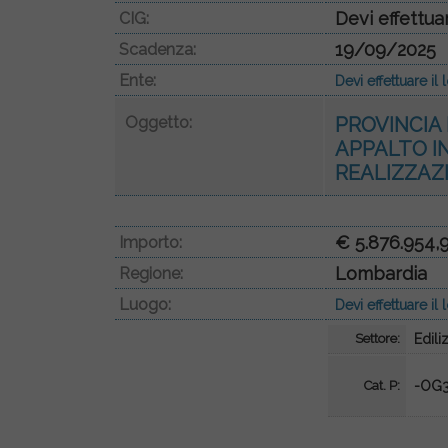
Devi effettua
CIG:
19/09/2025
Scadenza:
Ente:
Devi effettuare i
Oggetto:
PROVINCIA
APPALTO I
REALIZZAZI
€ 5.876.954,
Importo:
Lombardia
Regione:
Luogo:
Devi effettuare i
Settore:
Ediliz
Cat. P:
-OG3