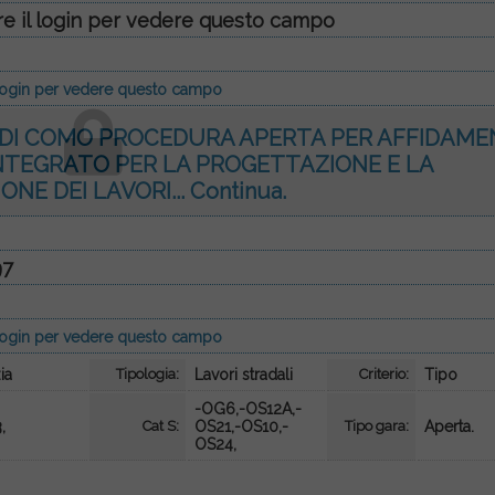
re il login per vedere questo campo
l login per vedere questo campo
 DI COMO PROCEDURA APERTA PER AFFIDAM
NTEGRATO PER LA PROGETTAZIONE E LA
ONE DEI LAVORI...
Continua.
97
l login per vedere questo campo
ia
Tipologia:
Lavori stradali
Criterio:
Tipo
-OG6,-OS12A,-
,
Cat S:
OS21,-OS10,-
Tipo gara:
Aperta.
OS24,