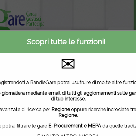
Scopri tutte le funzioni!
Informativa privacy
ti
Contattaci
✉
A
E-Procurement
Inserite oggi
2
3020
109
utilizza cookie di terze parti per migliorare la tua esperienza di
gistrandoti a BandieGare potrai usufruire di molte altre funzio
vuoi saperne di più
clicca qui
.
Mercato elettronico
Nuove gare
 giornaliera mediante email di tutti gli aggiornamenti sulle ga
ndo questa finestra, scorrendo questa pagina, cliccando su un
di tuo interesse.
uendo la navigazione in altra maniera, acconsenti all'uso dei 
 avanzate di ricerca per
Regione
oppure ricerche incrociate tr
Regione.
ACCETTO
|
NON ACCETTO
e potrai filtrare le gare
E-Procurement e MEPA
da quelle tradiz