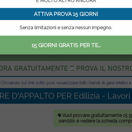
E MOLTO ALTRO ANCORA
ATTIVA PROVA 15 GIORNI
Senza limitazioni e senza nessun impegno.
15 GIORNI GRATIS PER TE...
ettronico delle gare di appalto
Cliccando sul link sotto puoi visualizzare tutti i bandi di gara relativi a:
E D'APPALTO PER Edilizia - Lavori 
✱ Vuoi provare gratuitamente 15 gio
servizio e vedere la scheda comp