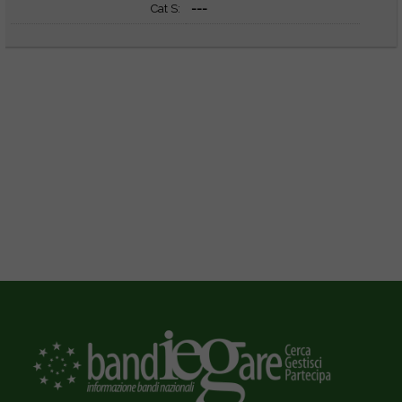
Cat S:
---