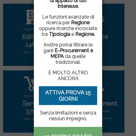
di appalto di tuo
pagina, cliccando su un
interesse.
link o proseguendo la
navigazione in altra
Le funzioni avanzate di
maniera, acconsenti
ricerca per
Regione
all'uso dei cookie.
oppure ricerche incrociate
Appalti per:
Appalti per:
tra
Tipologia
e
Regione.
Edilizia
Forniture
ACCETTO
|
NON
1465
2792
Inoltre potrai filtrare le
ACCETTO
gare
E-Procurement e
Gare attive
Gare attive
MEPA
da quelle
tradizionali.
E MOLTO ALTRO
ANCORA
ATTIVA PROVA 15
Appalti per:
Appalti per:
GIORNI
Servizi
E-Procurement
3702
Mercato elettonico
Senza limitazioni e senza
nessun impegno.
di tutte le piattaforme
Gare attive