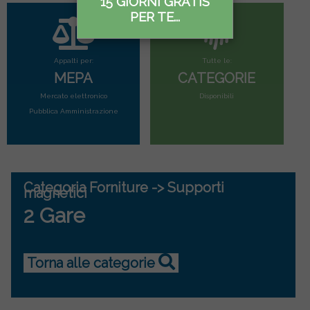
15 GIORNI GRATIS
PER TE...
Appalti per:
Tutte le:
MEPA
CATEGORIE
Mercato elettronico
Disponibili
Pubblica Amministrazione
Categoria Forniture -> Supporti
magnetici
2 Gare
Torna alle categorie