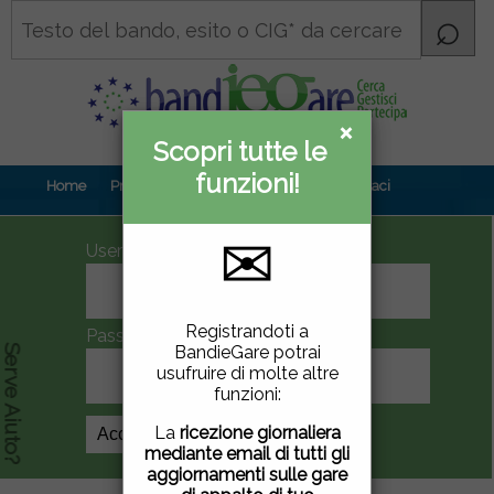
×
×
Scopri tutte le
Informativa
funzioni!
privacy
Home
Prova gratuita
Contenuti
Contattaci
✉
UserID
Questo sito utilizza
Registrandoti a
Password
cookie di terze parti per
BandieGare potrai
Serve Aiuto?
migliorare la tua
usufruire di molte altre
esperienza di utilizzo. Se
funzioni:
vuoi saperne di più
clicca
qui
.
La
ricezione giornaliera
Crea Account
mediante email di tutti gli
Chiudendo questa
aggiornamenti sulle gare
finestra, scorrendo questa