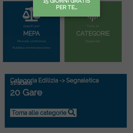
15 GIORNI GRATIS
PER TE...
Appalti per:
Tutte le:
MEPA
CATEGORIE
Mercato elettronico
Disponibili
Pubblica Amministrazione
Categoria Edilizia -> Segnaletica
stradale
20 Gare
Torna alle categorie