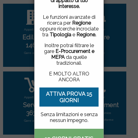
di appalto di tuo
pagina, cliccando su un
interesse.
link o proseguendo la
navigazione in altra
Le funzioni avanzate di
maniera, acconsenti
ricerca per
Regione
all'uso dei cookie.
oppure ricerche incrociate
Appalti per:
Appalti per:
tra
Tipologia
e
Regione.
Edilizia
Forniture
ACCETTO
|
NON
1466
2698
Inoltre potrai filtrare le
ACCETTO
gare
E-Procurement e
Gare attive
Gare attive
MEPA
da quelle
tradizionali.
E MOLTO ALTRO
ANCORA
ATTIVA PROVA 15
Appalti per:
Appalti per:
GIORNI
Servizi
E-Procurement
3635
Mercato elettonico
Senza limitazioni e senza
nessun impegno.
di tutte le piattaforme
Gare attive