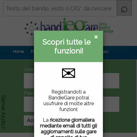
×
×
Scopri tutte le
Informativa
funzioni!
privacy
Home
Prova gratuita
Contenuti
Contattaci
✉
UserID
Questo sito utilizza
Registrandoti a
Password
cookie di terze parti per
BandieGare potrai
Serve Aiuto?
migliorare la tua
usufruire di molte altre
esperienza di utilizzo. Se
funzioni:
vuoi saperne di più
clicca
qui
.
La
ricezione giornaliera
Crea Account
mediante email di tutti gli
Chiudendo questa
aggiornamenti sulle gare
finestra, scorrendo questa