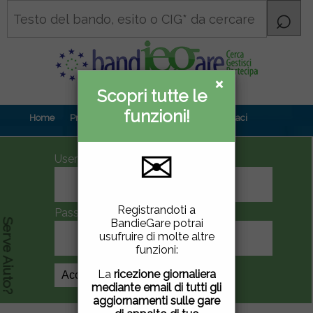
×
×
Scopri tutte le
Informativa
funzioni!
privacy
Home
Prova gratuita
Contenuti
Contattaci
✉
UserID
Questo sito utilizza
Registrandoti a
Password
cookie di terze parti per
BandieGare potrai
Serve Aiuto?
migliorare la tua
usufruire di molte altre
esperienza di utilizzo. Se
funzioni:
vuoi saperne di più
clicca
qui
.
La
ricezione giornaliera
Crea Account
mediante email di tutti gli
Chiudendo questa
aggiornamenti sulle gare
finestra, scorrendo questa