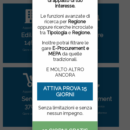
di appalto di tuo
pagina, cliccando su un
interesse.
link o proseguendo la
navigazione in altra
Le funzioni avanzate di
maniera, acconsenti
ricerca per
Regione
all'uso dei cookie.
oppure ricerche incrociate
Appalti per:
Appalti per:
tra
Tipologia
e
Regione.
Edilizia
Forniture
ACCETTO
|
NON
1465
2792
Inoltre potrai filtrare le
ACCETTO
gare
E-Procurement e
Gare attive
Gare attive
MEPA
da quelle
tradizionali.
E MOLTO ALTRO
ANCORA
ATTIVA PROVA 15
Appalti per:
Appalti per:
GIORNI
Servizi
E-Procurement
3702
Mercato elettonico
Senza limitazioni e senza
nessun impegno.
di tutte le piattaforme
Gare attive