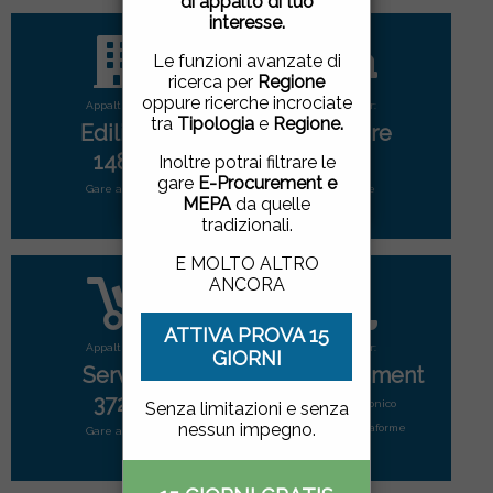
di appalto di tuo
pagina, cliccando su un
interesse.
link o proseguendo la
navigazione in altra
Le funzioni avanzate di
maniera, acconsenti
ricerca per
Regione
all'uso dei cookie.
oppure ricerche incrociate
Appalti per:
Appalti per:
tra
Tipologia
e
Regione.
Edilizia
Forniture
ACCETTO
|
NON
1485
2787
Inoltre potrai filtrare le
ACCETTO
gare
E-Procurement e
Gare attive
Gare attive
MEPA
da quelle
tradizionali.
E MOLTO ALTRO
ANCORA
ATTIVA PROVA 15
Appalti per:
Appalti per:
GIORNI
Servizi
E-Procurement
3724
Mercato elettonico
Senza limitazioni e senza
nessun impegno.
di tutte le piattaforme
Gare attive