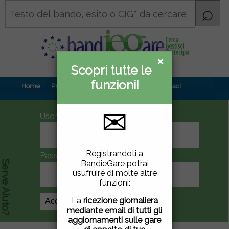
×
×
Scopri tutte le
Informativa
funzioni!
privacy
Home
Prova gratuita
Contenuti
Contattaci
✉
UserID
Questo sito utilizza
Registrandoti a
Password
cookie di terze parti per
BandieGare potrai
Serve Aiuto?
migliorare la tua
usufruire di molte altre
esperienza di utilizzo. Se
funzioni:
vuoi saperne di più
clicca
qui
.
La
ricezione giornaliera
Crea Account
mediante email di tutti gli
Chiudendo questa
aggiornamenti sulle gare
finestra, scorrendo questa