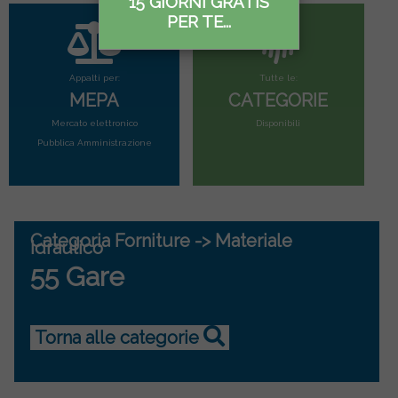
15 GIORNI GRATIS
PER TE...
Appalti per:
Tutte le:
MEPA
CATEGORIE
Mercato elettronico
Disponibili
Pubblica Amministrazione
Categoria Forniture -> Materiale
idraulico
55 Gare
Torna alle categorie