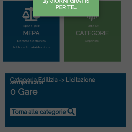
15 GIORNI GRATIS
PER TE...
Appalti per:
Tutte le:
MEPA
CATEGORIE
Mercato elettronico
Disponibili
Pubblica Amministrazione
Categoria Edilizia -> Licitazione
semplificata
0 Gare
Torna alle categorie