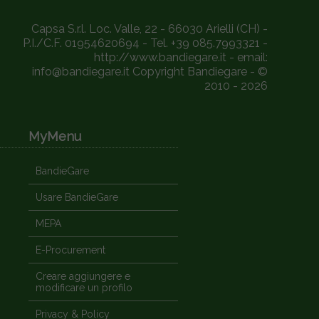
Capsa S.r.l. Loc. Valle, 22 - 66030 Arielli (CH) -
P.I./C.F. 01954620694 - Tel. +39 085.7993321 -
http://www.bandiegare.it - email:
info@bandiegare.it Copyright Bandiegare - ©
2010 - 2026
MyMenu
BandieGare
Usare BandieGare
MEPA
E-Procurement
Creare aggiungere e
modificare un profilo
Privacy & Policy