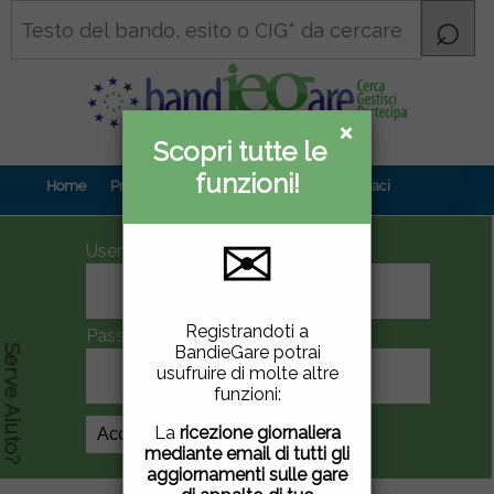
×
×
Scopri tutte le
Informativa
funzioni!
privacy
Home
Prova gratuita
Contenuti
Contattaci
✉
UserID
Questo sito utilizza
Registrandoti a
Password
cookie di terze parti per
BandieGare potrai
Serve Aiuto?
migliorare la tua
usufruire di molte altre
esperienza di utilizzo. Se
funzioni:
vuoi saperne di più
clicca
qui
.
La
ricezione giornaliera
Crea Account
mediante email di tutti gli
Chiudendo questa
aggiornamenti sulle gare
finestra, scorrendo questa