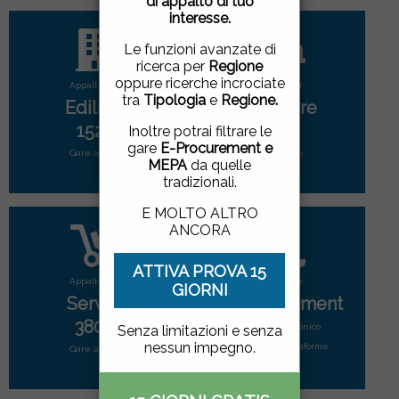
di appalto di tuo
pagina, cliccando su un
interesse.
link o proseguendo la
navigazione in altra
Le funzioni avanzate di
maniera, acconsenti
ricerca per
Regione
all'uso dei cookie.
oppure ricerche incrociate
Appalti per:
Appalti per:
tra
Tipologia
e
Regione.
Edilizia
Forniture
ACCETTO
|
NON
1523
2917
Inoltre potrai filtrare le
ACCETTO
gare
E-Procurement e
Gare attive
Gare attive
MEPA
da quelle
tradizionali.
E MOLTO ALTRO
ANCORA
ATTIVA PROVA 15
Appalti per:
Appalti per:
GIORNI
Servizi
E-Procurement
3809
Mercato elettonico
Senza limitazioni e senza
nessun impegno.
di tutte le piattaforme
Gare attive