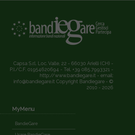
Capsa S.r.l. Loc. Valle, 22 - 66030 Arielli (CH) -
P.I./C.F. 01954620694 - Tel. +39 085.7993321 -
http://www.bandiegare.it - email:
info@bandiegare.it Copyright Bandiegare - ©
2010 - 2026
MyMenu
BandieGare
Usare BandieGare