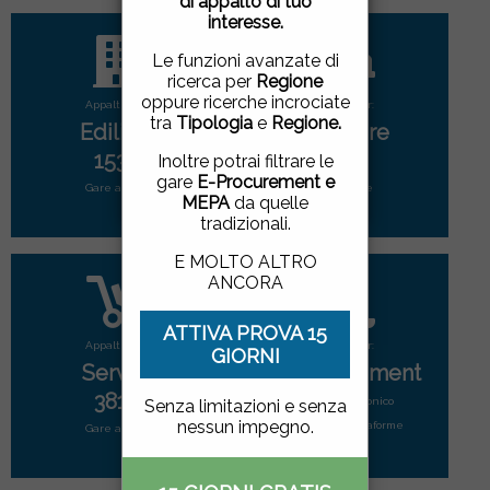
di appalto di tuo
pagina, cliccando su un
interesse.
link o proseguendo la
navigazione in altra
Le funzioni avanzate di
maniera, acconsenti
ricerca per
Regione
all'uso dei cookie.
oppure ricerche incrociate
Appalti per:
Appalti per:
tra
Tipologia
e
Regione.
Edilizia
Forniture
ACCETTO
|
NON
1533
2891
Inoltre potrai filtrare le
ACCETTO
gare
E-Procurement e
Gare attive
Gare attive
MEPA
da quelle
tradizionali.
E MOLTO ALTRO
ANCORA
ATTIVA PROVA 15
Appalti per:
Appalti per:
GIORNI
Servizi
E-Procurement
3817
Mercato elettonico
Senza limitazioni e senza
nessun impegno.
di tutte le piattaforme
Gare attive