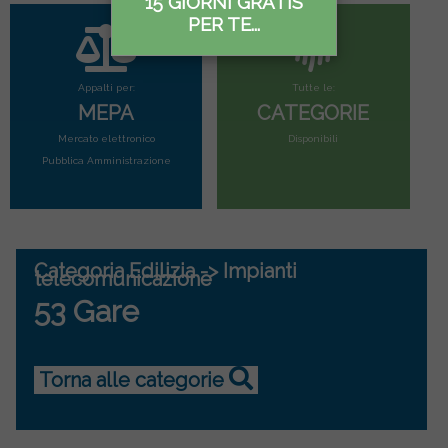
15 GIORNI GRATIS
PER TE...
Appalti per:
Tutte le:
MEPA
CATEGORIE
Mercato elettronico
Disponibili
Pubblica Amministrazione
Categoria Edilizia -> Impianti
telecomunicazione
53 Gare
Torna alle categorie