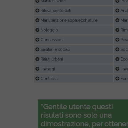
Manifestazioni
Prof
Rilevamento dati
Arch
Manutenzione apparecchiature
Manu
Noleggio
Rim
Concessioni
Pesa
Sanitari e sociali
Soc
Rifiuti urbani
Ecol
Lavaggi
Lavo
Contributi
Fune
*Gentile utente questi
risulati sono solo una
dimostrazione, per ottener