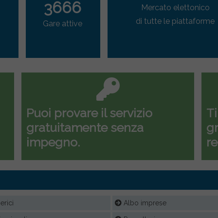
3666
Mercato elettonico
di tutte le piattaforme
Gare attive
Puoi provare il servizio
Ti
gratuitamente senza
gr
impegno.
re
rici
Albo imprese