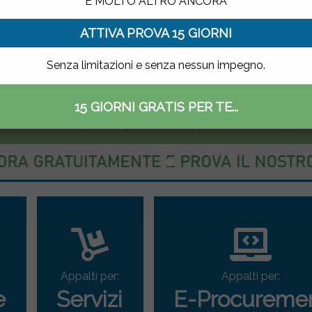
E MOLTO ALTRO ANCORA
ATTIVA PROVA 15 GIORNI
Senza limitazioni e senza nessun impegno.
15 GIORNI GRATIS PER TE...
ettronico delle gare di appalto
Appalti per:
Appalti per:
e
Servizi
E-Procureme