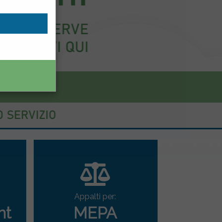
Appalti per:
nt
MEPA