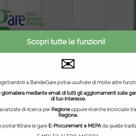
Scopri tutte le funzioni!
Informativa privacy
ti
Contattaci
✉
A
E-Procurement
Inserite oggi
2
2860
90
utilizza cookie di terze parti per migliorare la tua esperienza di
gistrandoti a BandieGare potrai usufruire di molte altre funzio
vuoi saperne di più
clicca qui
.
Mercato elettronico
Nuove gare
 giornaliera mediante email di tutti gli aggiornamenti sulle ga
ndo questa finestra, scorrendo questa pagina, cliccando su un
di tuo interesse.
uendo la navigazione in altra maniera, acconsenti all'uso dei 
 avanzate di ricerca per
Regione
oppure ricerche incrociate tr
Regione.
ACCETTO
|
NON ACCETTO
e potrai filtrare le gare
E-Procurement e MEPA
da quelle tradiz