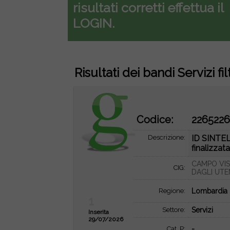
risultati corretti effettua il
LOGIN.
Risultati dei bandi Servizi fil
Codice:
226522
Descrizione:
ID SINTEL:
finalizzata 
CAMPO VIS
CIG:
DAGLI UTE
Regione:
Lombardia
1
Settore:
Servizi
Inserita
29/07/2026
Cat. P:
-