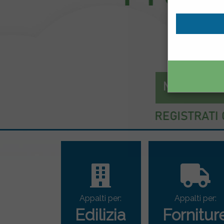
Mercato el
Appalti per:
Appalti per:
Edilizia
Fornitur