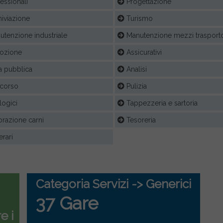
essionali
Progettazione
iviazione
Turismo
tenzione industriale
Manutenzione mezzi trasport
ozione
Assicurativi
 pubblica
Analisi
corso
Pulizia
ogici
Tappezzeria e sartoria
razione carni
Tesoreria
rari
Categoria Servizi -> Generici
37 Gare
e i