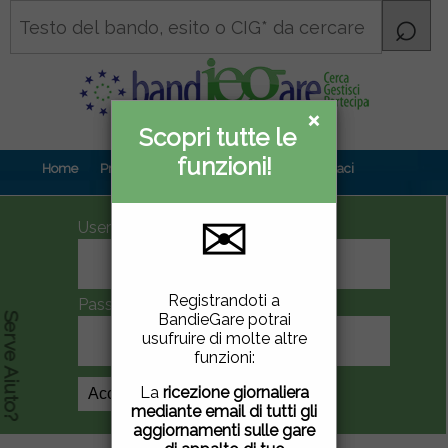
×
×
Scopri tutte le
Informativa
funzioni!
privacy
Home
Prova gratuita
Contenuti
Contattaci
✉
UserID
Questo sito utilizza
Registrandoti a
Password
cookie di terze parti per
BandieGare potrai
Serve Aiuto?
migliorare la tua
usufruire di molte altre
esperienza di utilizzo. Se
funzioni:
vuoi saperne di più
clicca
qui
.
La
ricezione giornaliera
Crea Account
mediante email di tutti gli
Chiudendo questa
aggiornamenti sulle gare
finestra, scorrendo questa