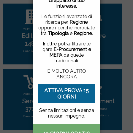
di appalto di tuo
pagina, cliccando su un
interesse.
link o proseguendo la
navigazione in altra
Le funzioni avanzate di
maniera, acconsenti
ricerca per
Regione
all'uso dei cookie.
oppure ricerche incrociate
Appalti per:
Appalti per:
tra
Tipologia
e
Regione.
Edilizia
Forniture
ACCETTO
|
NON
1480
2780
Inoltre potrai filtrare le
ACCETTO
gare
E-Procurement e
Gare attive
Gare attive
MEPA
da quelle
tradizionali.
E MOLTO ALTRO
ANCORA
ATTIVA PROVA 15
Appalti per:
Appalti per:
GIORNI
Servizi
E-Procurement
3719
Mercato elettonico
Senza limitazioni e senza
nessun impegno.
di tutte le piattaforme
Gare attive