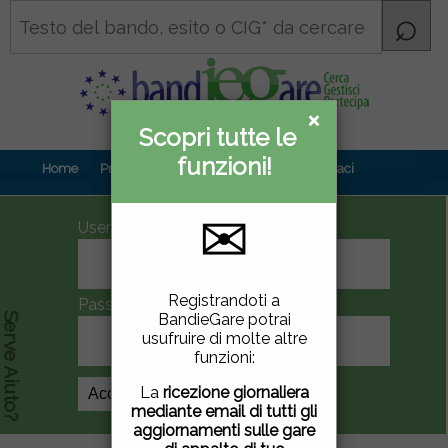
×
×
Scopri tutte le
Informativa
funzioni!
privacy
Home
Prova gratuita
Contenuti
Contattaci
✉
UserID
Questo sito utilizza
Registrandoti a
Password
cookie di terze parti per
BandieGare potrai
Serve Aiuto?
migliorare la tua
usufruire di molte altre
esperienza di utilizzo. Se
funzioni:
vuoi saperne di più
clicca
qui
.
La
ricezione giornaliera
Crea Account
mediante email di tutti gli
Chiudendo questa
aggiornamenti sulle gare
finestra, scorrendo questa