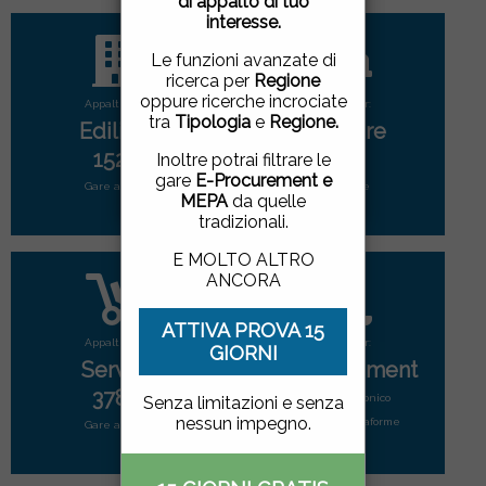
di appalto di tuo
pagina, cliccando su un
interesse.
link o proseguendo la
navigazione in altra
Le funzioni avanzate di
maniera, acconsenti
ricerca per
Regione
all'uso dei cookie.
oppure ricerche incrociate
Appalti per:
Appalti per:
tra
Tipologia
e
Regione.
Edilizia
Forniture
ACCETTO
|
NON
1523
2855
Inoltre potrai filtrare le
ACCETTO
gare
E-Procurement e
Gare attive
Gare attive
MEPA
da quelle
tradizionali.
E MOLTO ALTRO
ANCORA
ATTIVA PROVA 15
Appalti per:
Appalti per:
GIORNI
Servizi
E-Procurement
3785
Mercato elettonico
Senza limitazioni e senza
nessun impegno.
di tutte le piattaforme
Gare attive