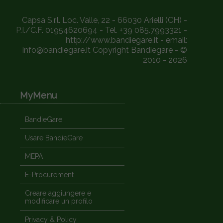
Capsa S.r.l. Loc. Valle, 22 - 66030 Arielli (CH) -
P.I./C.F. 01954620694 - Tel. +39 085.7993321 -
http://www.bandiegare.it - email:
info@bandiegare.it Copyright Bandiegare - ©
2010 - 2026
MyMenu
BandieGare
Usare BandieGare
MEPA
E-Procurement
Creare aggiungere e
modificare un profilo
Privacy & Policy