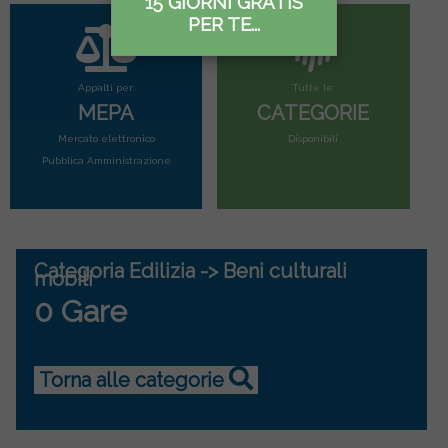
15 GIORNI GRATIS
PER TE...
Appalti per:
Tutte le:
MEPA
CATEGORIE
Mercato elettronico
Disponibili
Pubblica Amministrazione
Categoria Edilizia -> Beni culturali
mobili
0 Gare
Torna alle categorie