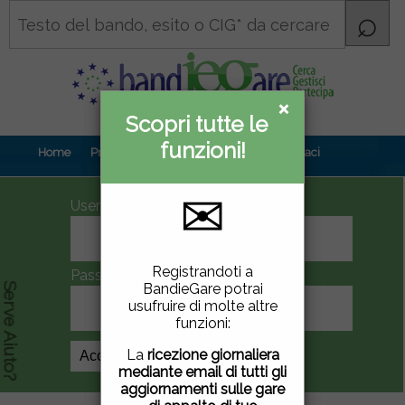
×
×
Scopri tutte le
Informativa
funzioni!
privacy
Home
Prova gratuita
Contenuti
Contattaci
✉
UserID
Questo sito utilizza
Registrandoti a
Password
cookie di terze parti per
BandieGare potrai
Serve Aiuto?
migliorare la tua
usufruire di molte altre
esperienza di utilizzo. Se
funzioni:
vuoi saperne di più
clicca
qui
.
La
ricezione giornaliera
Crea Account
mediante email di tutti gli
Chiudendo questa
aggiornamenti sulle gare
finestra, scorrendo questa