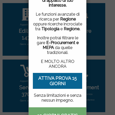
di appalto di tuo
pagina, cliccando su un
interesse.
link o proseguendo la
navigazione in altra
Le funzioni avanzate di
maniera, acconsenti
ricerca per
Regione
all'uso dei cookie.
oppure ricerche incrociate
Appalti per:
Appalti per:
tra
Tipologia
e
Regione.
Edilizia
Forniture
ACCETTO
|
NON
1477
2774
Inoltre potrai filtrare le
ACCETTO
gare
E-Procurement e
Gare attive
Gare attive
MEPA
da quelle
tradizionali.
E MOLTO ALTRO
ANCORA
ATTIVA PROVA 15
Appalti per:
Appalti per:
GIORNI
Servizi
E-Procurement
3704
Mercato elettonico
Senza limitazioni e senza
nessun impegno.
di tutte le piattaforme
Gare attive