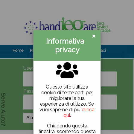
×
Informativa
privacy
Home
Prova gratuita
Contenuti
Contattaci
UserID
Questo sito utilizza
Password
cookie di terze parti per
Serve Aiuto?
migliorare la tua
esperienza di utilizzo. Se
vuoi saperne di più
clicca
qui
.
Crea Account
Chiudendo questa
finestra, scorrendo questa