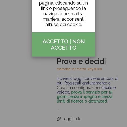
pagina, cliccando su un
link o proseguendo la
navigazione in altra
maniera, acconsenti
all'uso dei cookie.
ACCETTO
|
NON
ACCETTO
Prova e decidi
mercoledì 27 marzo 2019 00.00
Iscriversi oggi conviene ancora di
più. Registrati gratuitamente e
Crea una configurazione
facile e
veloce,
prova il servizio per 15
giorni senza impegno e senza
limiti di ricerca o download
.
...
Leggi tutto