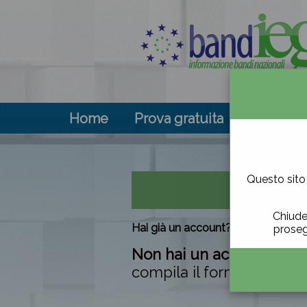
Home
Prova gratuita
Contenu
Questo sito 
Chiude
Hai già un account?
Accedi al sito
e
proseg
Non hai un account e vuo
compila il form sottostan