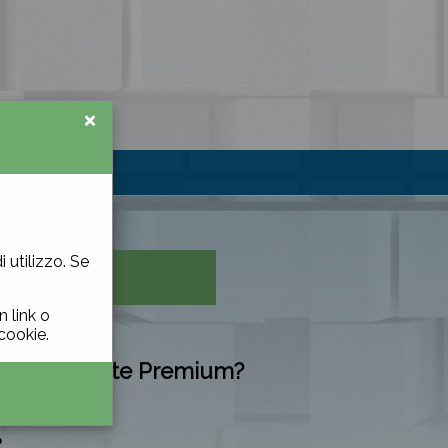
×
 utilizzo. Se
 link o
gara.
cookie.
rni come utente Premium?
?