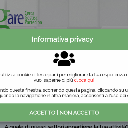
Informativa privacy
ti
Contattaci
utilizza cookie di terze parti per migliorare la tua esperienza di
Accesso ai bandi di gara
vuoi saperne di più
clicca qui
.
ndo questa finestra, scorrendo questa pagina, cliccando su un
ffettua il login in
AREA UTENTI
per poter scaricare i bandi di 
uendo la navigazione in altra maniera, acconsenti all'uso dei 
i usufruire della prova gratuita di 15 gio
ACCETTO
|
NON ACCETTO
te per accedere ai bandi di gara.
A quale di quesri settori appartiene la tua attività