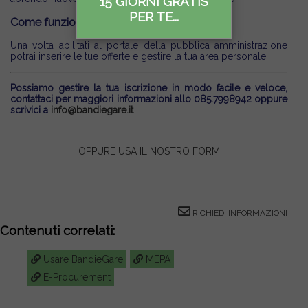
15 GIORNI GRATIS
PER TE...
Come funziona?
Una volta abilitati al portale della pubblica amministrazione
potrai inserire le tue offerte e gestire la tua area personale.
Possiamo gestire la tua iscrizione in modo facile e veloce,
contattaci per maggiori informazioni allo 085.7998942 oppure
scrivici a
info@bandiegare.it
OPPURE USA IL NOSTRO FORM
RICHIEDI INFORMAZIONI
Contenuti correlati:
Usare BandieGare
MEPA
E-Procurement