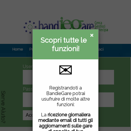
×
×
Scopri tutte le
Informativa
funzioni!
privacy
Home
Prova gratuita
Contenuti
Contattaci
✉
UserID
Questo sito utilizza
Registrandoti a
Password
cookie di terze parti per
BandieGare potrai
Serve Aiuto?
migliorare la tua
usufruire di molte altre
esperienza di utilizzo. Se
funzioni:
vuoi saperne di più
clicca
qui
.
La
ricezione giornaliera
Crea Account
mediante email di tutti gli
Chiudendo questa
aggiornamenti sulle gare
finestra, scorrendo questa