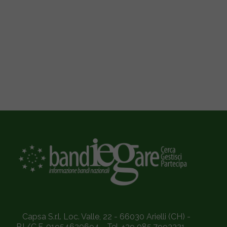
Capsa S.r.l. Loc. Valle, 22 - 66030 Arielli (CH) -
P.I./C.F. 01954620694 - Tel. +39 085.7993321 -